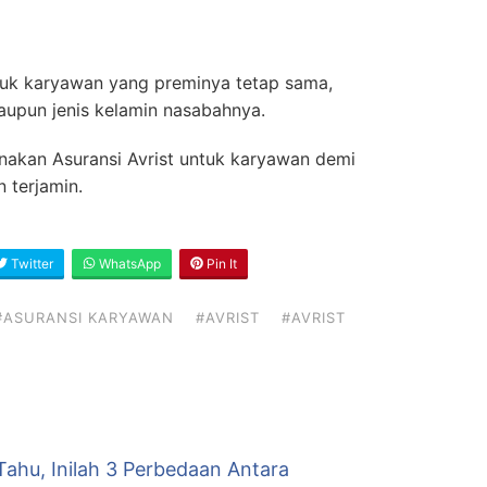
tuk karyawan yang preminya tetap sama,
aupun jenis kelamin nasabahnya.
unakan Asuransi Avrist untuk karyawan demi
n terjamin.
Twitter
WhatsApp
Pin It
#ASURANSI KARYAWAN
#AVRIST
#AVRIST
Tahu, Inilah 3 Perbedaan Antara