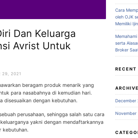
Cara Mempe
oleh OJK s
Memiliki Ijin
iri Dan Keluarga
Memahami T
si Avrist Untuk
serta Alas
Broker Saa
RECENT
29, 2021
enawarkan beragam produk menarik yang
ARCHIV
tuk para nasabahnya di kemudian hari.
sa disesuaikan dengan kebutuhan.
December 
November 
ebuah perusahaan, sehingga salah satu cara
 keluarganya yakni dengan mendaftarkannya
r kebutuhan.
CATEGO