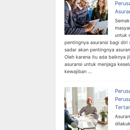
Perus
Asuran
Semaki
masyar
untuk 
pentingnya asuransi bagi diri s
sadar akan pentingnya asuran
Oleh karena itu ada baiknya 
asuransi untuk menjaga kese
kewajiban …
Perus
Perus
Terta
Asuran
dilaku