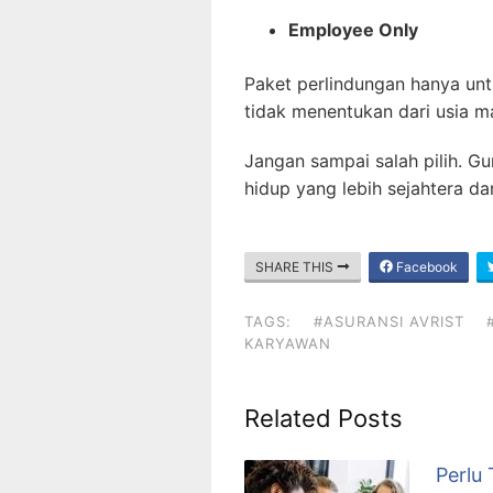
Employee Only
Paket perlindungan hanya un
tidak menentukan dari usia m
Jangan sampai salah pilih. G
hidup yang lebih sejahtera da
SHARE THIS
Facebook
TAGS:
#ASURANSI AVRIST
KARYAWAN
Related Posts
Perlu 