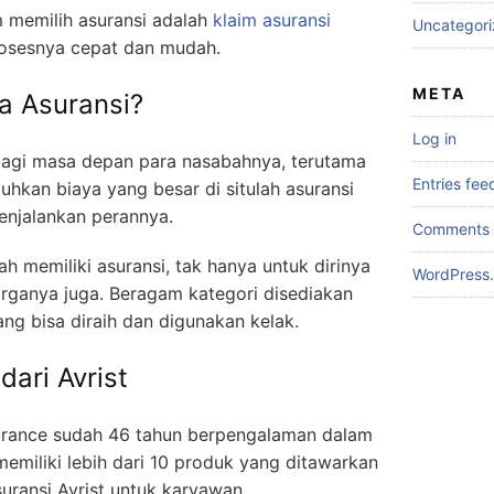
m memilih asuransi adalah
klaim asuransi
Uncategor
rosesnya cepat dan mudah.
META
a Asuransi?
Log in
bagi masa depan para nasabahnya, terutama
Entries fee
kan biaya yang besar di situlah asuransi
enjalankan perannya.
Comments 
h memiliki asuransi, tak hanya untuk dirinya
WordPress.
uarganya juga. Beragam kategori disediakan
ng bisa diraih dan digunakan kelak.
ari Avrist
ssurance sudah 46 tahun berpengalaman dalam
memiliki lebih dari 10 produk yang ditawarkan
ransi Avrist untuk karyawan.