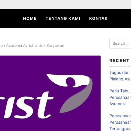
HOME
TENTANG KAMI
KONTAK
Search
gan Asuransi Avrist Untuk Karyawan
for:
RECENT
Tugas dan
Pialang Asu
Perlu Tahu,
Perusahaan
Asuransi!
Perusahaan
Perusahaa
Tertanggu