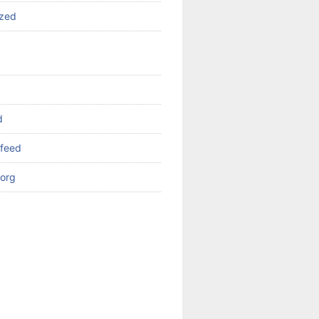
ized
d
feed
org