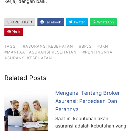
Kerja) dengan baik.
SHARE THIS
Facebook
Twitter
WhatsApp
Pin It
TAGS:
#ASURANSI KESEHATAN
#BPJS
#JKN
#MANFAAT ASURANSI KESEHATAN
#PENTINGNYA
ASURANSI KESEHATAN
Related Posts
Mengenal Tentang Broker
Asuransi: Perbedaan Dan
Perannya
Saat ini kebutuhan akan
asuransi adalah kebutuhan yang