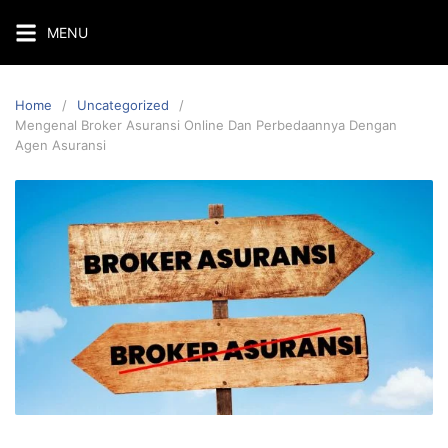
Skip
MENU
to
content
Home
Uncategorized
Mengenal Broker Asuransi Online Dan Perbedaannya Dengan
Agen Asuransi